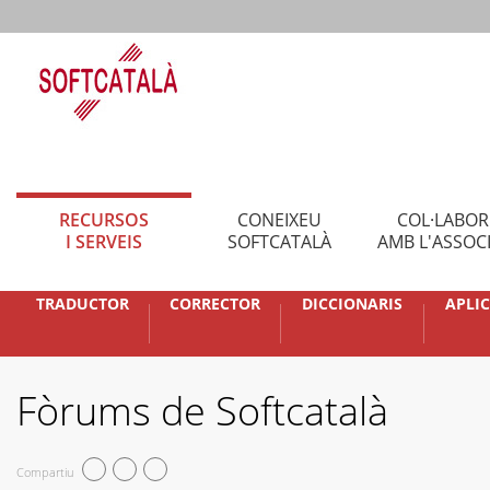
RECURSOS
CONEIXEU
COL·LABO
I SERVEIS
SOFTCATALÀ
AMB L'ASSOC
TRADUCTOR
CORRECTOR
DICCIONARIS
APLI
Fòrums de Softcatalà
Compartiu