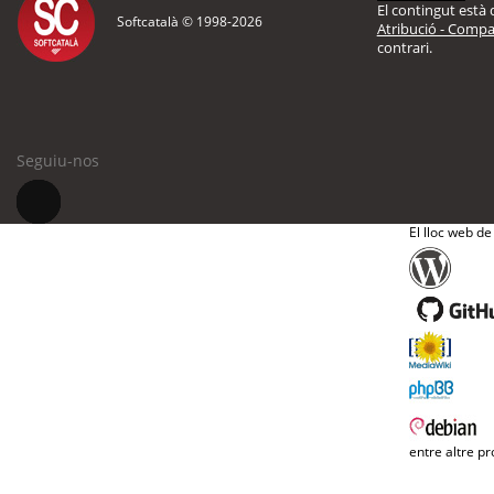
El contingut està d
Softcatalà © 1998-
2026
Atribució - Compar
contrari.
Seguiu-nos
El lloc web de
entre altre pr