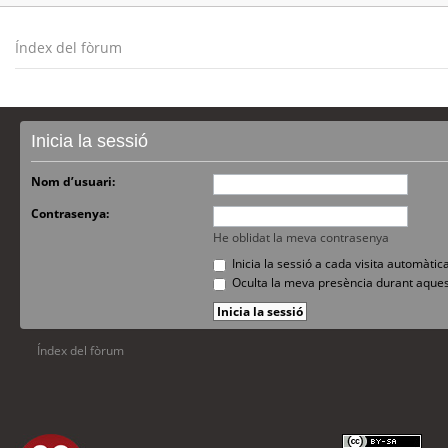
Índex del fòrum
Inicia la sessió
Nom d’usuari:
Contrasenya:
He oblidat la meva contrasenya
Inicia la sessió a cada visita automàti
Oculta la meva presència durant aques
Índex del fòrum