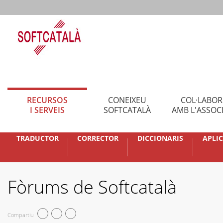
RECURSOS
CONEIXEU
COL·LABO
I SERVEIS
SOFTCATALÀ
AMB L'ASSOC
TRADUCTOR
CORRECTOR
DICCIONARIS
APLI
Fòrums de Softcatalà
Compartiu