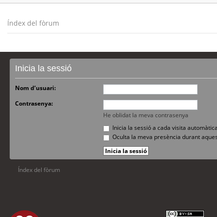
Índex del fòrum
Inicia la sessió
Nom d’usuari:
Contrasenya:
He oblidat la meva contrasenya
Inicia la sessió a cada visita automàti
Oculta la meva presència durant aques
Índex del fòrum