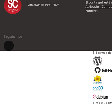
El contingut està d
Softcatalà © 1998-
2026
Atribució - Compar
contrari.
Seguiu-nos
El lloc web de
entre altre pr