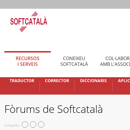
RECURSOS
CONEIXEU
COL·LABO
I SERVEIS
SOFTCATALÀ
AMB L'ASSOC
TRADUCTOR
CORRECTOR
DICCIONARIS
APLI
Fòrums de Softcatalà
Compartiu