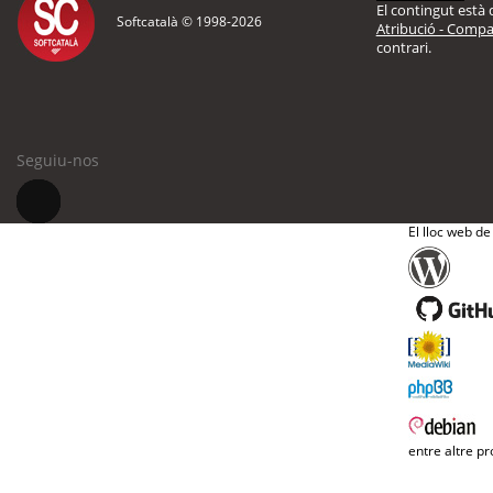
El contingut està d
Softcatalà © 1998-
2026
Atribució - Compar
contrari.
Seguiu-nos
El lloc web de
entre altre pr