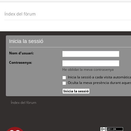
Índex del fòrum
Inicia la sessió
Nom d’usuari:
Contrasenya:
He oblidat la meva contrasenya
Inicia la sessió a cada visita automàti
Oculta la meva presència durant aques
Índex del fòrum