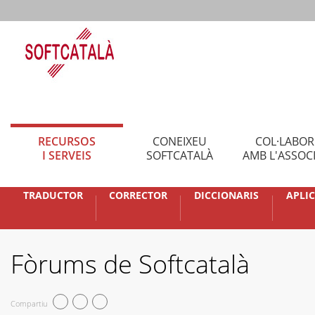
RECURSOS
CONEIXEU
COL·LABO
I SERVEIS
SOFTCATALÀ
AMB L'ASSOC
TRADUCTOR
CORRECTOR
DICCIONARIS
APLI
Fòrums de Softcatalà
Compartiu