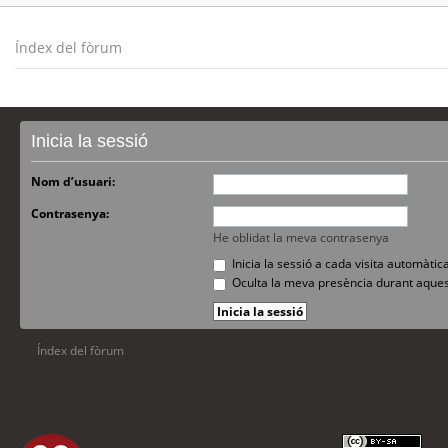
Índex del fòrum
Inicia la sessió
Nom d’usuari:
Contrasenya:
He oblidat la meva contrasenya
Inicia la sessió a cada visita automàti
Oculta la meva presència durant aques
Índex del fòrum