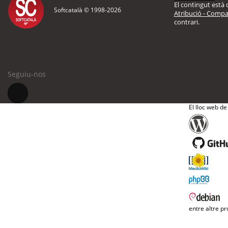
El contingut està d
Softcatalà © 1998-
2026
Atribució - Compar
contrari.
Seguiu-nos
El lloc web de
entre altre pr