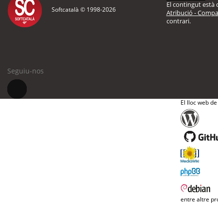
El contingut està d
Softcatalà © 1998-
2026
Atribució - Compar
contrari.
Seguiu-nos
El lloc web de
entre altre pr