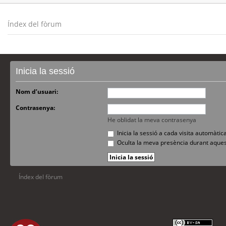
Índex del fòrum
Inicia la sessió
Nom d’usuari:
Contrasenya:
He oblidat la meva contrasenya
Inicia la sessió a cada visita automàti
Oculta la meva presència durant aques
Índex del fòrum