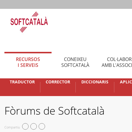
RECURSOS
CONEIXEU
COL·LABO
I SERVEIS
SOFTCATALÀ
AMB L'ASSOC
TRADUCTOR
CORRECTOR
DICCIONARIS
APLI
Fòrums de Softcatalà
Compartiu