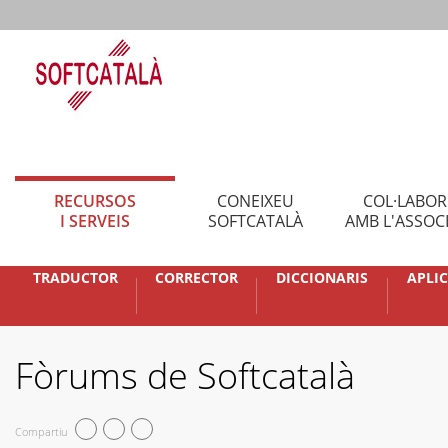
RECURSOS
CONEIXEU
COL·LABO
I SERVEIS
SOFTCATALÀ
AMB L'ASSOC
TRADUCTOR
CORRECTOR
DICCIONARIS
APLI
Fòrums de Softcatalà
Compartiu