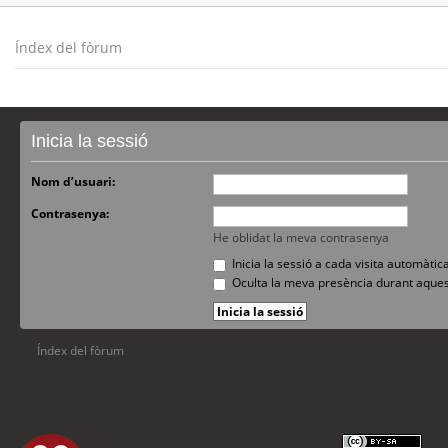
Índex del fòrum
Inicia la sessió
Nom d’usuari:
Contrasenya:
He oblidat la meva contrasenya
Inicia la sessió a cada visita automàti
Oculta la meva presència durant aques
Índex del fòrum