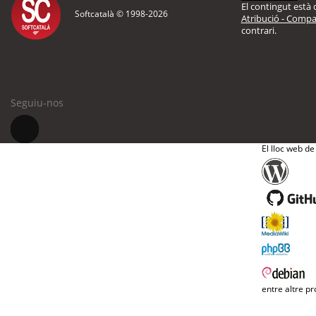
El contingut està d
Softcatalà © 1998-
2026
Atribució - Compar
contrari.
Seguiu-nos
El lloc web de
entre altre pr