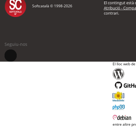
El contingut està d
Softcatalà © 1998-
2026
Atribució - Compar
contrari.
Seguiu-nos
El lloc web de
entre altre pr