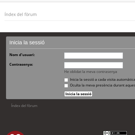
Índex del fòrum
Inicia la sessió
Nom d’usuari:
Contrasenya:
He oblidat la meva contrasenya
Inicia la sessió a cada visita automàti
Oculta la meva presència durant aques
Índex del fòrum