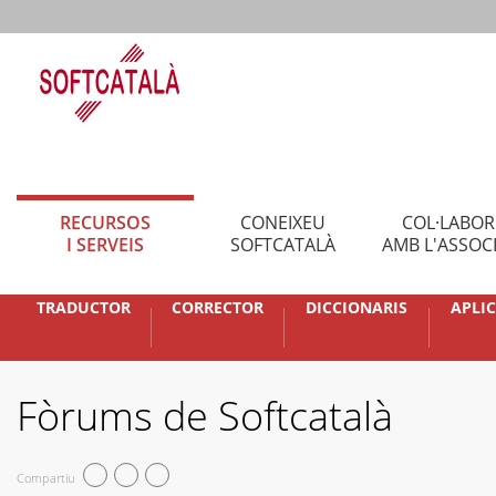
RECURSOS
CONEIXEU
COL·LABO
I SERVEIS
SOFTCATALÀ
AMB L'ASSOC
TRADUCTOR
CORRECTOR
DICCIONARIS
APLI
Fòrums de Softcatalà
Compartiu