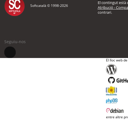
El contingut està d
Softcatalà © 1998-
2026
Atribució - Compar
contrari.
Seguiu-nos
El lloc web de
entre altre pr