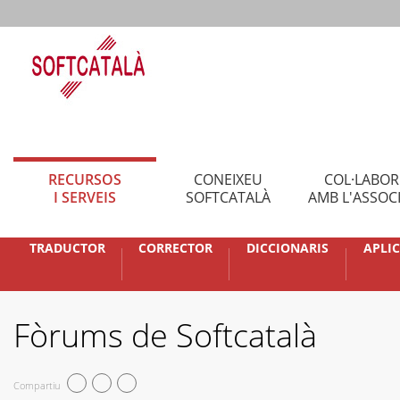
RECURSOS
CONEIXEU
COL·LABO
I SERVEIS
SOFTCATALÀ
AMB L'ASSOC
TRADUCTOR
CORRECTOR
DICCIONARIS
APLI
Fòrums de Softcatalà
Compartiu