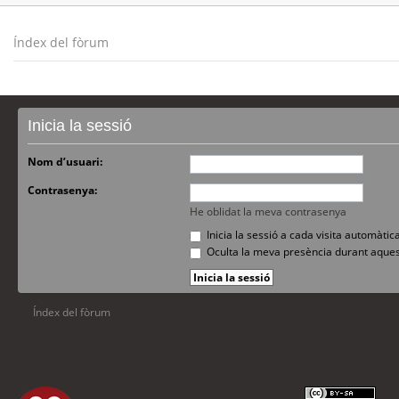
Índex del fòrum
Inicia la sessió
Nom d’usuari:
Contrasenya:
He oblidat la meva contrasenya
Inicia la sessió a cada visita automàti
Oculta la meva presència durant aques
Índex del fòrum