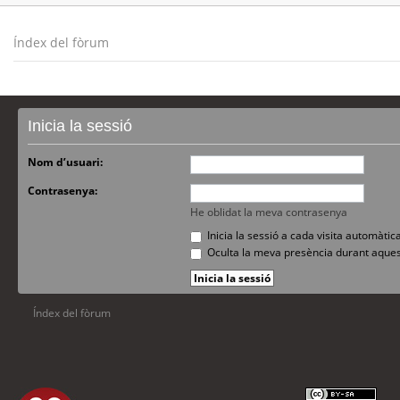
Índex del fòrum
Inicia la sessió
Nom d’usuari:
Contrasenya:
He oblidat la meva contrasenya
Inicia la sessió a cada visita automàti
Oculta la meva presència durant aques
Índex del fòrum