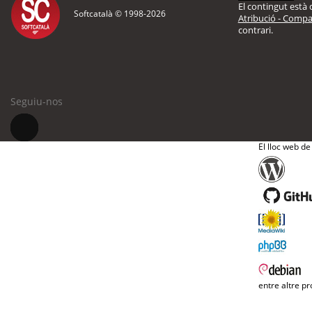
El contingut està d
Softcatalà © 1998-
2026
Atribució - Compar
contrari.
Seguiu-nos
El lloc web de
entre altre pr