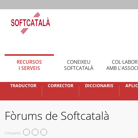
RECURSOS
CONEIXEU
COL·LABO
I SERVEIS
SOFTCATALÀ
AMB L'ASSOC
TRADUCTOR
CORRECTOR
DICCIONARIS
APLI
Fòrums de Softcatalà
Compartiu