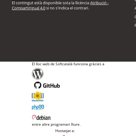
El contingut està disponible sota la llicència
Atribució -
CompartirIgual 4.0
si no s'indica el contrari.
El lloc web de Softcatalà funciona gràcies a
entre altre programari lliure.
Hostatjat a: