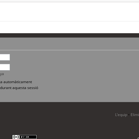
nya
sita automàticament
durant aquesta sessió
L’equip
•
Elim