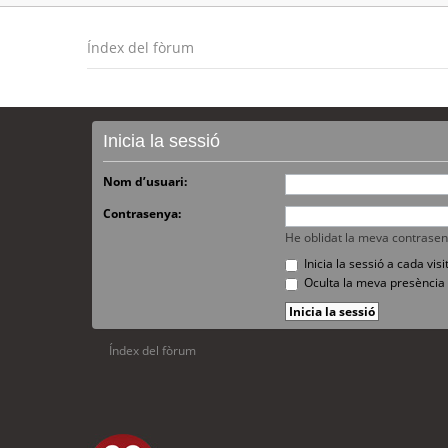
Índex del fòrum
Inicia la sessió
Nom d’usuari:
Contrasenya:
He oblidat la meva contrase
Inicia la sessió a cada vi
Oculta la meva presència 
Índex del fòrum