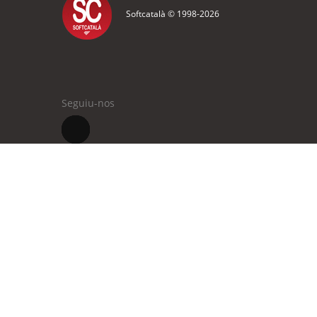
Softcatalà © 1998-
2026
Seguiu-nos