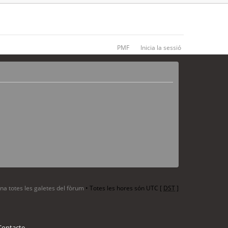
PMF
Inicia la sessió
ina totes les galetes del fòrum
• Totes les hores són UTC [
DST
]
Contacte