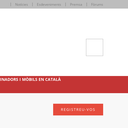
Notícies
Esdeveniments
Premsa
Fòrums
INADORS I MÒBILS EN CATALÀ
REGISTREU-VOS