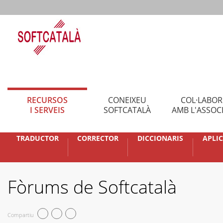
RECURSOS
CONEIXEU
COL·LABO
I SERVEIS
SOFTCATALÀ
AMB L'ASSOC
TRADUCTOR
CORRECTOR
DICCIONARIS
APLI
Fòrums de Softcatalà
Compartiu