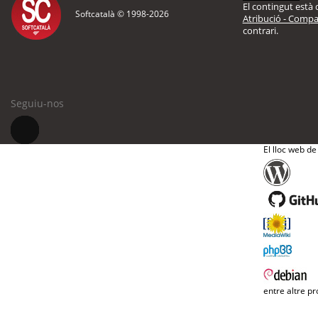
El contingut està d
Softcatalà © 1998-
2026
Atribució - Compar
contrari.
Seguiu-nos
El lloc web de
entre altre pr