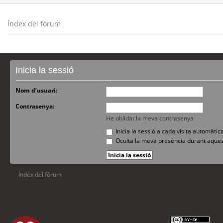
Índex del fòrum
Inicia la sessió
Nom d’usuari:
Contrasenya:
He oblidat la meva contrasenya
Inicia la sessió a cada visita automàti
Oculta la meva presència durant aques
Índex del fòrum