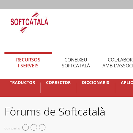
RECURSOS
CONEIXEU
COL·LABO
I SERVEIS
SOFTCATALÀ
AMB L'ASSOC
TRADUCTOR
CORRECTOR
DICCIONARIS
APLI
Fòrums de Softcatalà
Compartiu