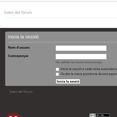
Índex del fòrum
Inicia la sessió
Nom d’usuari:
Contrasenya:
He oblidat la meva contrasenya
Inicia la sessió a cada visita automàti
Oculta la meva presència durant aques
Índex del fòrum