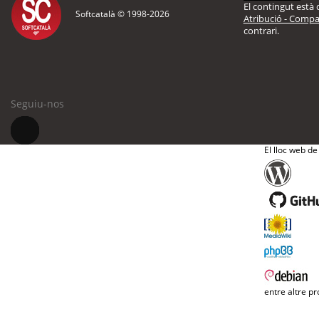
El contingut està d
Softcatalà © 1998-
2026
Atribució - Compar
contrari.
Seguiu-nos
El lloc web de
entre altre pr