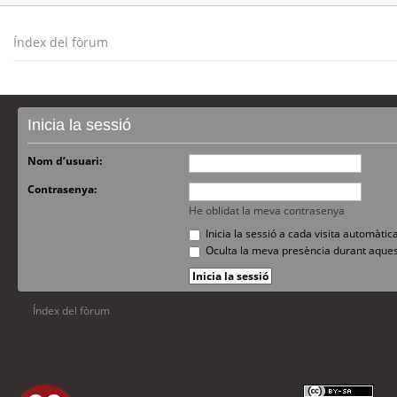
Índex del fòrum
Inicia la sessió
Nom d’usuari:
Contrasenya:
He oblidat la meva contrasenya
Inicia la sessió a cada visita automàti
Oculta la meva presència durant aques
Índex del fòrum