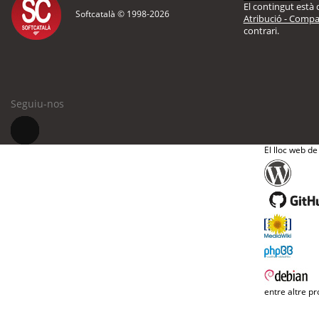
El contingut està d
Softcatalà © 1998-
2026
Atribució - Compar
contrari.
Seguiu-nos
El lloc web de
entre altre pr