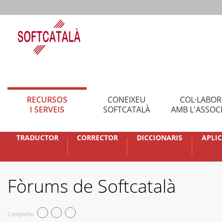
RECURSOS
CONEIXEU
COL·LABO
I SERVEIS
SOFTCATALÀ
AMB L'ASSOC
TRADUCTOR
CORRECTOR
DICCIONARIS
APLI
Fòrums de Softcatalà
Compartiu