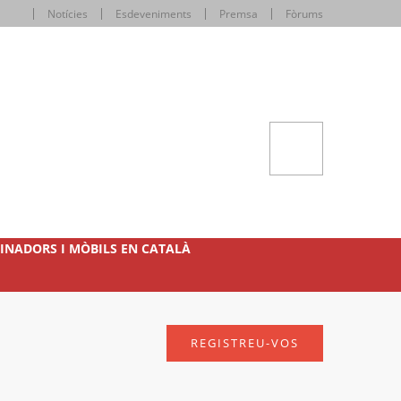
Notícies
Esdeveniments
Premsa
Fòrums
INADORS I MÒBILS EN CATALÀ
REGISTREU-VOS