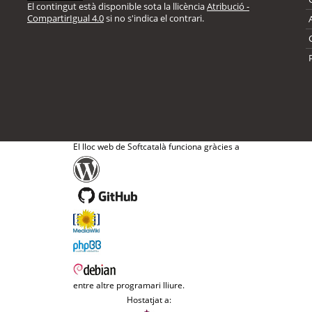
El contingut està disponible sota la llicència
Atribució -
CompartirIgual 4.0
si no s'indica el contrari.
El lloc web de Softcatalà funciona gràcies a
entre altre programari lliure.
Hostatjat a: