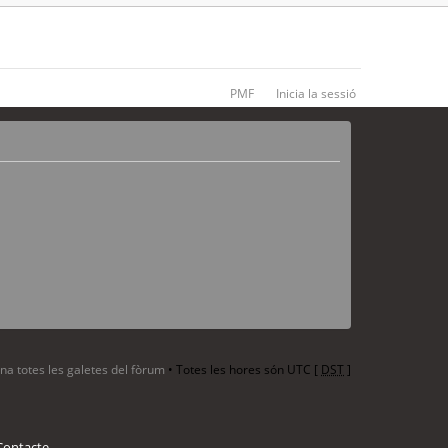
PMF
Inicia la sessió
ina totes les galetes del fòrum
• Totes les hores són UTC [
DST
]
Contacte