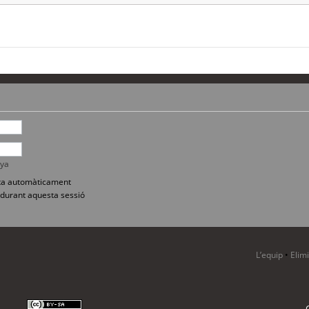
nya
sita automàticament
durant aquesta sessió
L’equip
•
Elim