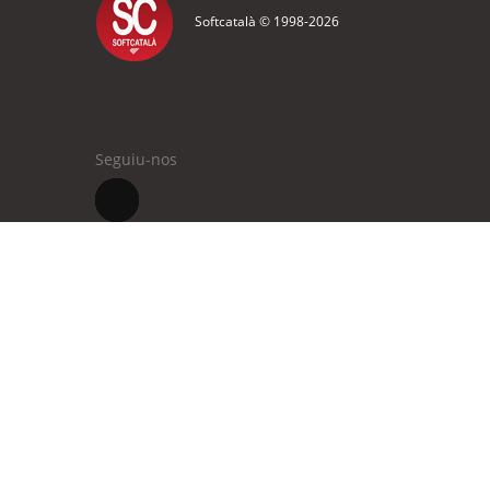
Softcatalà © 1998-
2026
Seguiu-nos