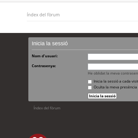
Índex del fòrum
Inicia la sessió
Nom d’usuari:
Contrasenya:
He oblidat la meva contrase
Inicia la sessió a cada vi
Oculta la meva presència 
Índex del fòrum