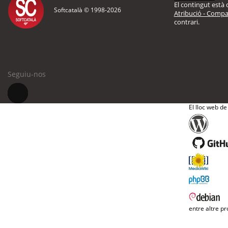
El contingut està d
Softcatalà © 1998-
2026
Atribució - Compar
contrari.
Seguiu-nos
El lloc web de
entre altre pr