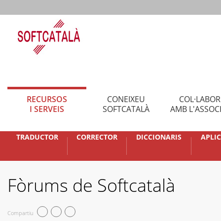
RECURSOS
CONEIXEU
COL·LABO
I SERVEIS
SOFTCATALÀ
AMB L'ASSOC
TRADUCTOR
CORRECTOR
DICCIONARIS
APLI
Fòrums de Softcatalà
Compartiu