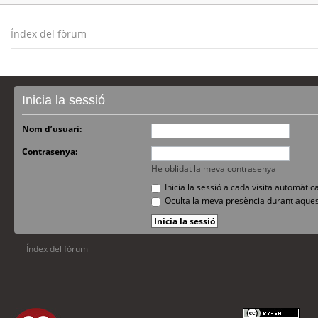
Índex del fòrum
Inicia la sessió
Nom d’usuari:
Contrasenya:
He oblidat la meva contrasenya
Inicia la sessió a cada visita automàti
Oculta la meva presència durant aques
Índex del fòrum