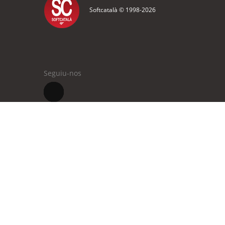
Softcatalà © 1998-
2026
Seguiu-nos