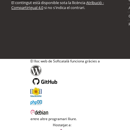
El contingut està disponible sota la llicència
Atribució -
CompartirIgual 4.0
si no s'indica el contrari.
El lloc web de Softcatalà funciona gràcies a
entre altre programari lliure.
Hostatjat a: