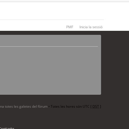
PMF
Inicia la sessió
ina totes les galetes del fòrum
• Totes les hores són UTC [
DST
]
Contacte