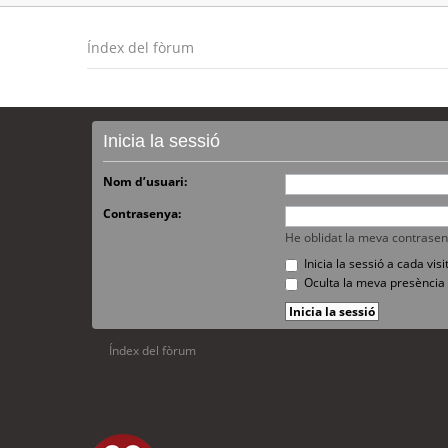
Índex del fòrum
Inicia la sessió
Nom d’usuari:
Contrasenya:
He oblidat la meva contrase
Inicia la sessió a cada vi
Oculta la meva presència 
Índex del fòrum