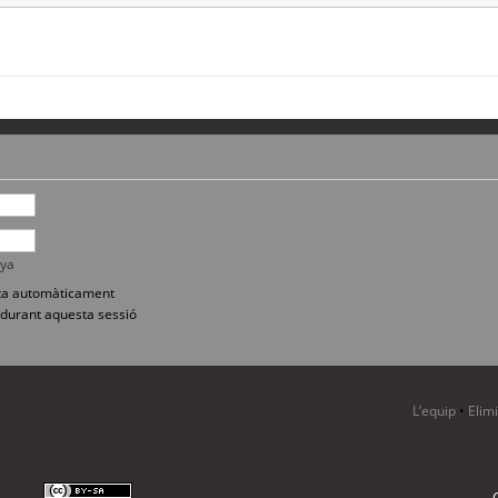
nya
sita automàticament
durant aquesta sessió
L’equip
•
Elim