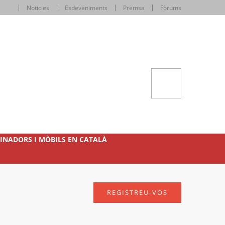
Notícies
Esdeveniments
Premsa
Fòrums
INADORS I MÒBILS EN CATALÀ
REGISTREU-VOS