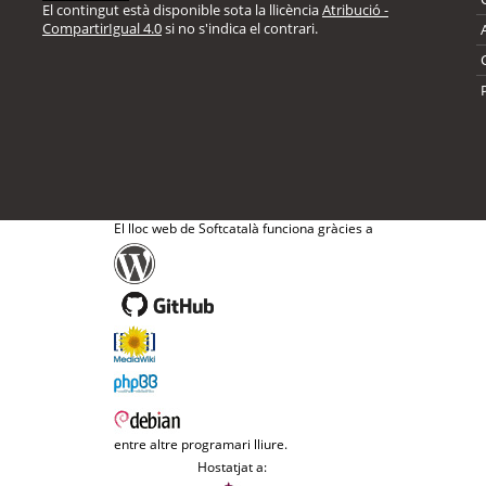
El contingut està disponible sota la llicència
Atribució -
CompartirIgual 4.0
si no s'indica el contrari.
El lloc web de Softcatalà funciona gràcies a
entre altre programari lliure.
Hostatjat a: