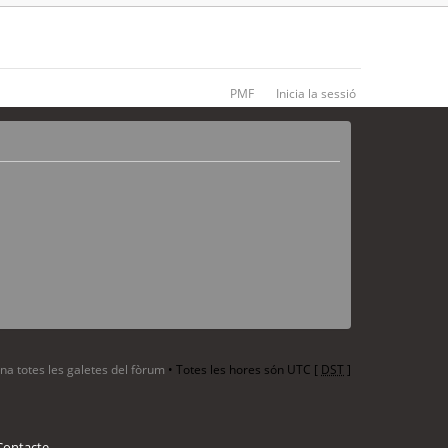
PMF
Inicia la sessió
ina totes les galetes del fòrum
• Totes les hores són UTC [
DST
]
Contacte