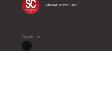
Softcatalà © 1998-
2026
Seguiu-nos