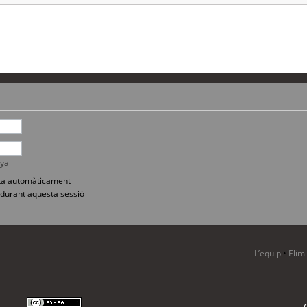
nya
sita automàticament
durant aquesta sessió
L’equip
•
Elim