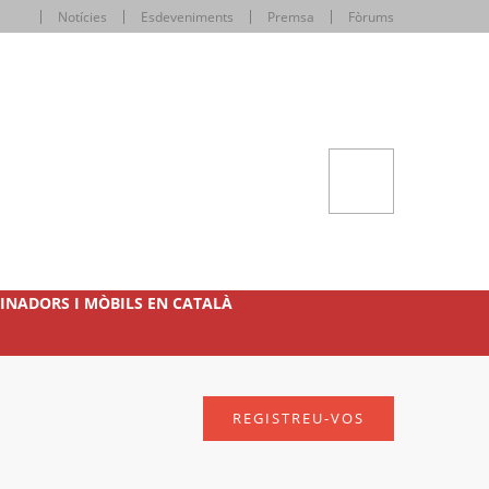
Notícies
Esdeveniments
Premsa
Fòrums
INADORS I MÒBILS EN CATALÀ
REGISTREU-VOS