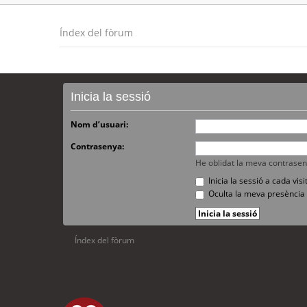
Índex del fòrum
Inicia la sessió
Nom d’usuari:
Contrasenya:
He oblidat la meva contrase
Inicia la sessió a cada vi
Oculta la meva presència 
Índex del fòrum