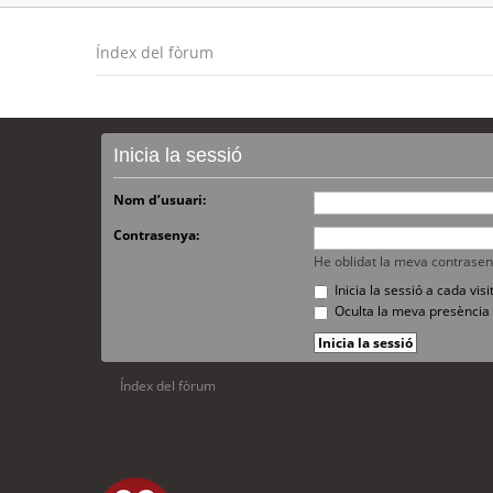
Índex del fòrum
Inicia la sessió
Nom d’usuari:
Contrasenya:
He oblidat la meva contrase
Inicia la sessió a cada vi
Oculta la meva presència 
Índex del fòrum