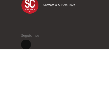
Softcatalà © 1998-
2026
Seguiu-nos