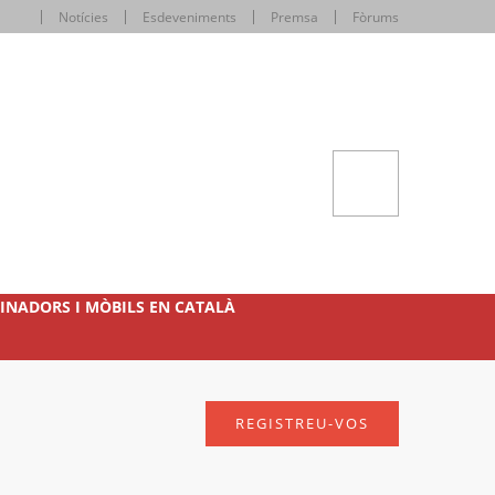
Notícies
Esdeveniments
Premsa
Fòrums
INADORS I MÒBILS EN CATALÀ
REGISTREU-VOS