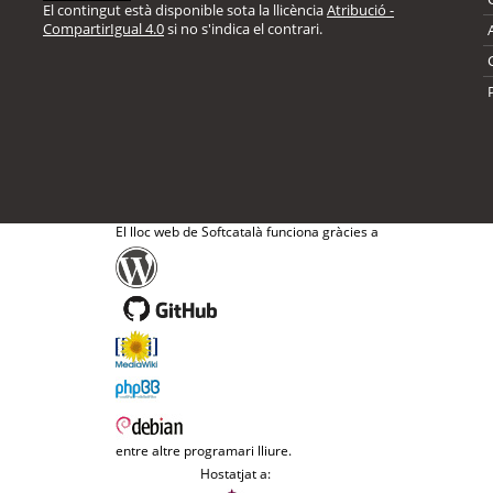
El contingut està disponible sota la llicència
Atribució -
CompartirIgual 4.0
si no s'indica el contrari.
El lloc web de Softcatalà funciona gràcies a
entre altre programari lliure.
Hostatjat a: