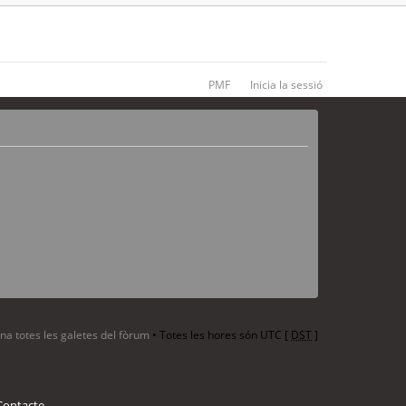
PMF
Inicia la sessió
ina totes les galetes del fòrum
• Totes les hores són UTC [
DST
]
Contacte