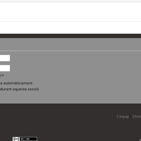
nya
sita automàticament
durant aquesta sessió
L’equip
•
Elim