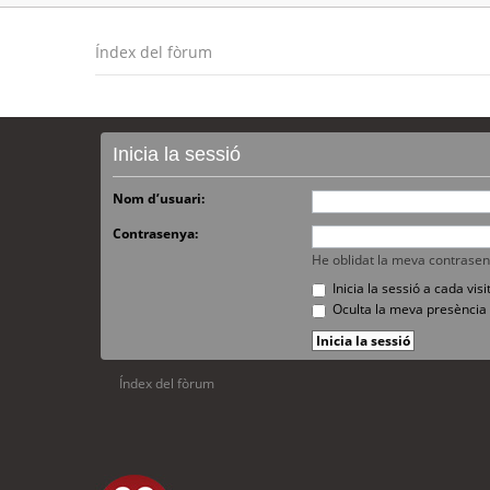
Índex del fòrum
Inicia la sessió
Nom d’usuari:
Contrasenya:
He oblidat la meva contrase
Inicia la sessió a cada vi
Oculta la meva presència 
Índex del fòrum