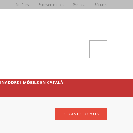
Notícies
Esdeveniments
Premsa
Fòrums
INADORS I MÒBILS EN CATALÀ
REGISTREU-VOS