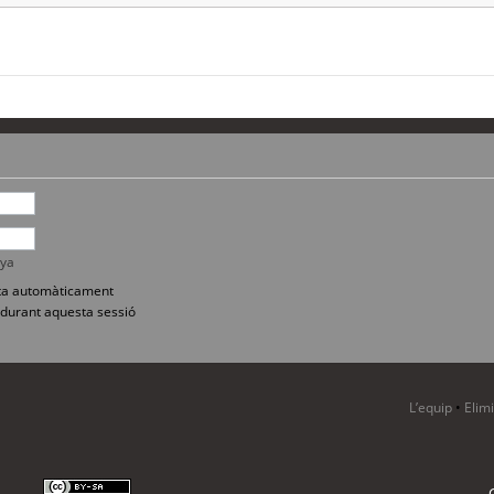
nya
sita automàticament
durant aquesta sessió
L’equip
•
Elim