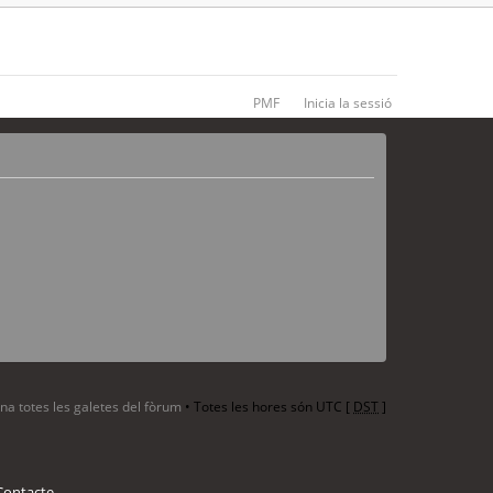
PMF
Inicia la sessió
ina totes les galetes del fòrum
• Totes les hores són UTC [
DST
]
Contacte