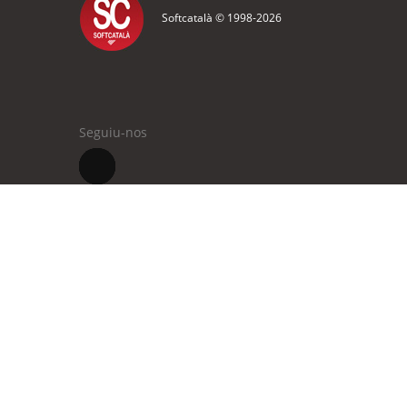
Softcatalà © 1998-
2026
Seguiu-nos