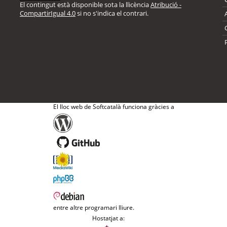
El contingut està disponible sota la llicència
Atribució -
CompartirIgual 4.0
si no s'indica el contrari.
El lloc web de Softcatalà funciona gràcies a
entre altre programari lliure.
Hostatjat a: