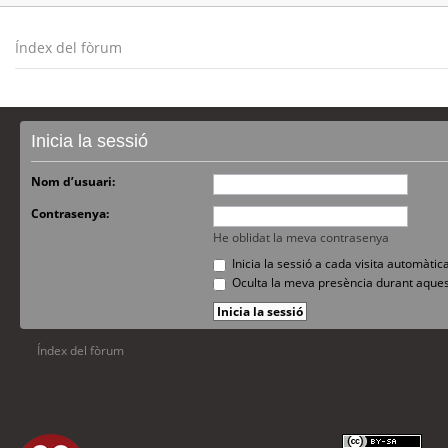
Índex del fòrum
Inicia la sessió
Nom d’usuari:
Contrasenya:
He oblidat la meva contrasenya
Inicia la sessió a cada visita automàti
Oculta la meva presència durant aques
Índex del fòrum