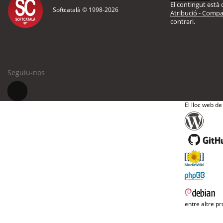
El contingut està d
Softcatalà © 1998-
2026
Atribució - Compar
contrari.
Seguiu-nos
El lloc web de
entre altre pr