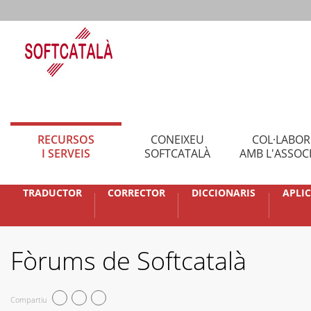
RECURSOS
CONEIXEU
COL·LABO
I SERVEIS
SOFTCATALÀ
AMB L'ASSOC
TRADUCTOR
CORRECTOR
DICCIONARIS
APLI
Fòrums de Softcatalà
Compartiu