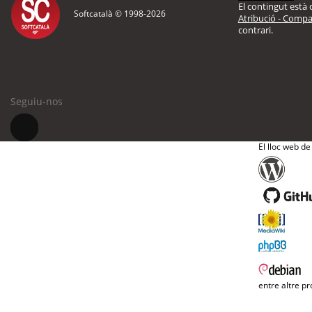
El contingut està d
Softcatalà © 1998-
2026
Atribució - Compar
contrari.
Seguiu-nos
El lloc web de
entre altre pr