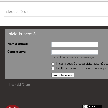
Índex del fòrum
Inicia la sessió
Nom d’usuari:
Contrasenya:
He oblidat la meva contrasenya
Inicia la sessió a cada visita automàti
Oculta la meva presència durant aques
Índex del fòrum