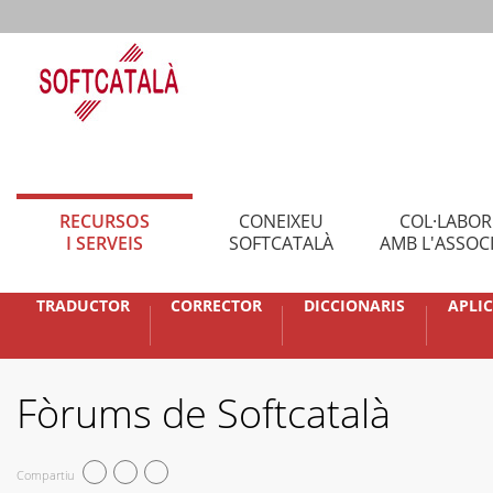
RECURSOS
CONEIXEU
COL·LABO
I SERVEIS
SOFTCATALÀ
AMB L'ASSOC
TRADUCTOR
CORRECTOR
DICCIONARIS
APLI
Fòrums de Softcatalà
Compartiu