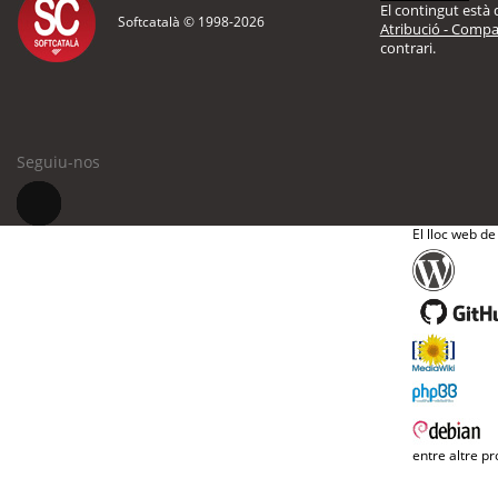
El contingut està d
Softcatalà © 1998-
2026
Atribució - Compar
contrari.
Seguiu-nos
El lloc web de
entre altre pr