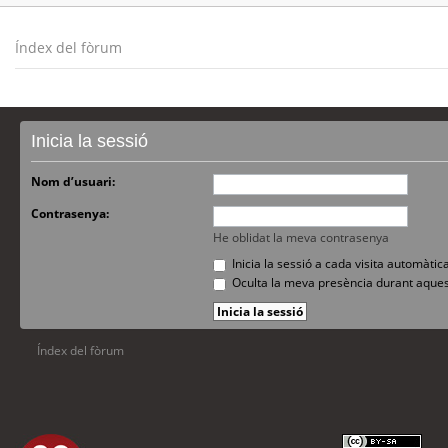
Índex del fòrum
Inicia la sessió
Nom d’usuari:
Contrasenya:
He oblidat la meva contrasenya
Inicia la sessió a cada visita automàti
Oculta la meva presència durant aques
Índex del fòrum