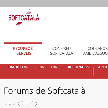
RECURSOS
CONEIXEU
COL·LABO
I SERVEIS
SOFTCATALÀ
AMB L'ASSOC
TRADUCTOR
CORRECTOR
DICCIONARIS
APLI
Fòrums de Softcatalà
Compartiu