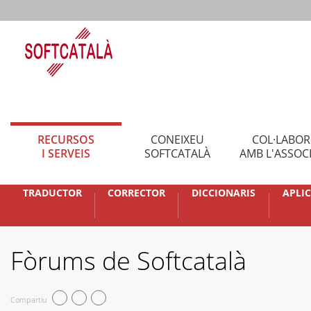
RECURSOS
CONEIXEU
COL·LABO
I SERVEIS
SOFTCATALÀ
AMB L'ASSOC
TRADUCTOR
CORRECTOR
DICCIONARIS
APLI
Fòrums de Softcatalà
Compartiu