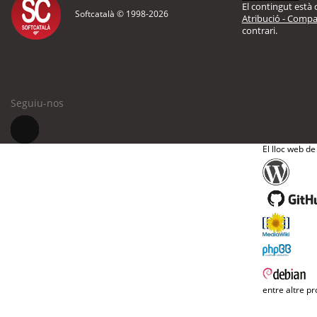
El contingut està d
Softcatalà © 1998-
2026
Atribució - Compar
contrari.
Seguiu-nos
El lloc web de
entre altre pr