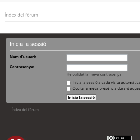
Índex del fòrum
Inicia la sessió
Nom d’usuari:
Contrasenya:
He oblidat la meva contrasenya
Inicia la sessió a cada visita automàti
Oculta la meva presència durant aques
Índex del fòrum