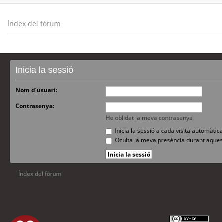
Índex del fòrum
Inicia la sessió
Nom d’usuari:
Contrasenya:
He oblidat la meva contrasenya
Inicia la sessió a cada visita automàti
Oculta la meva presència durant aques
Índex del fòrum