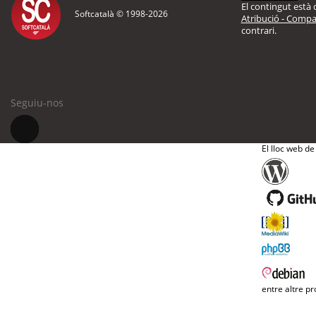
El contingut està d
Softcatalà © 1998-
2026
Atribució - Compar
contrari.
Seguiu-nos
El lloc web de
entre altre pr