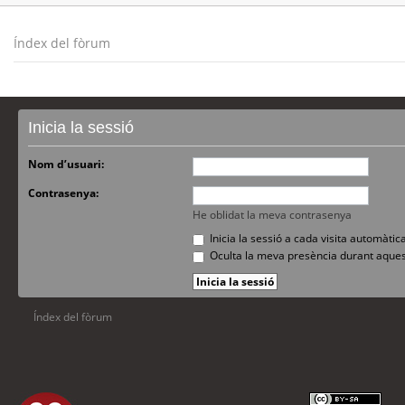
Índex del fòrum
Inicia la sessió
Nom d’usuari:
Contrasenya:
He oblidat la meva contrasenya
Inicia la sessió a cada visita automàti
Oculta la meva presència durant aques
Índex del fòrum