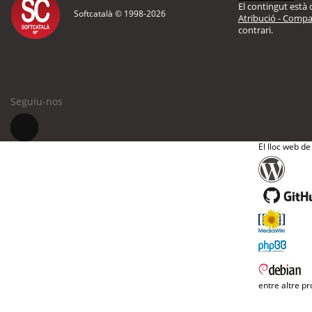
El contingut està d
Softcatalà © 1998-
2026
Atribució - Compar
contrari.
Seguiu-nos
El lloc web de
entre altre pr