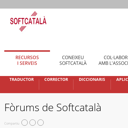
RECURSOS
CONEIXEU
COL·LABO
I SERVEIS
SOFTCATALÀ
AMB L'ASSOC
TRADUCTOR
CORRECTOR
DICCIONARIS
APLI
Fòrums de Softcatalà
Compartiu