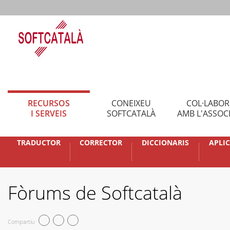
RECURSOS
CONEIXEU
COL·LABO
I SERVEIS
SOFTCATALÀ
AMB L'ASSOC
TRADUCTOR
CORRECTOR
DICCIONARIS
APLI
Fòrums de Softcatalà
Compartiu