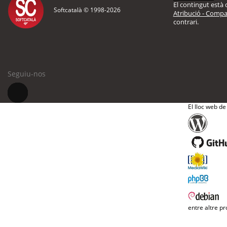
El contingut està d
Softcatalà © 1998-
2026
Atribució - Compar
contrari.
Seguiu-nos
El lloc web de
entre altre pr