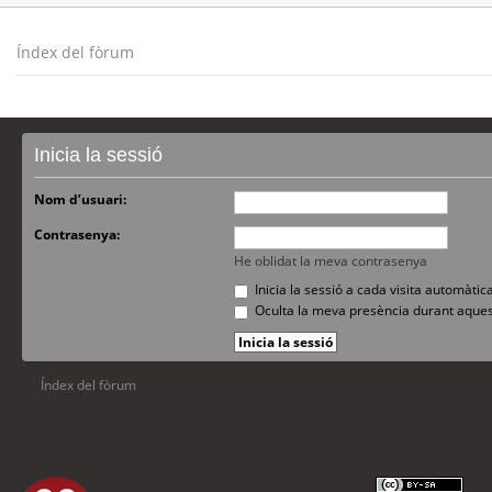
Índex del fòrum
Inicia la sessió
Nom d’usuari:
Contrasenya:
He oblidat la meva contrasenya
Inicia la sessió a cada visita automàti
Oculta la meva presència durant aques
Índex del fòrum