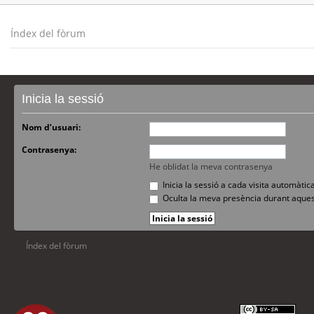
Índex del fòrum
Inicia la sessió
Nom d’usuari:
Contrasenya:
He oblidat la meva contrasenya
Inicia la sessió a cada visita automàti
Oculta la meva presència durant aques
Índex del fòrum