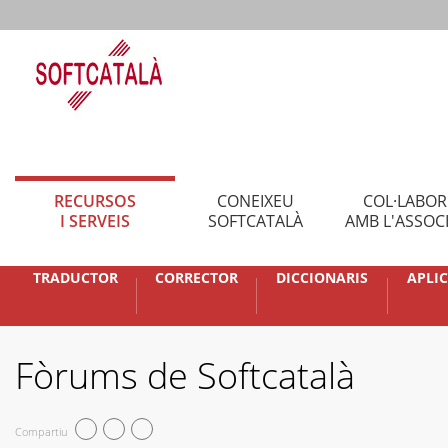
RECURSOS
CONEIXEU
COL·LABO
I SERVEIS
SOFTCATALÀ
AMB L'ASSOC
TRADUCTOR
CORRECTOR
DICCIONARIS
APLI
Fòrums de Softcatalà
Compartiu