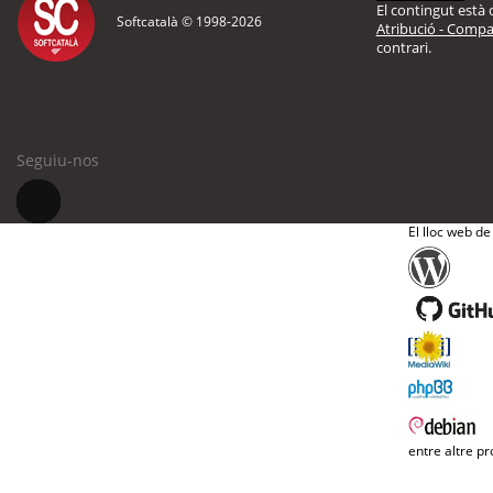
El contingut està d
Softcatalà © 1998-
2026
Atribució - Compar
contrari.
Seguiu-nos
El lloc web de
entre altre pr