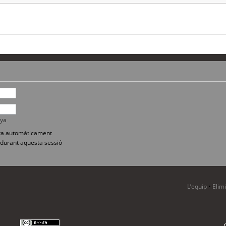
nya
sita automàticament
durant aquesta sessió
L’equip
•
Elim