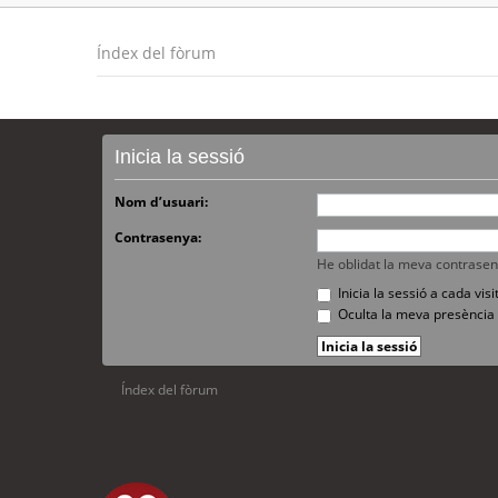
Índex del fòrum
Inicia la sessió
Nom d’usuari:
Contrasenya:
He oblidat la meva contrase
Inicia la sessió a cada vi
Oculta la meva presència 
Índex del fòrum