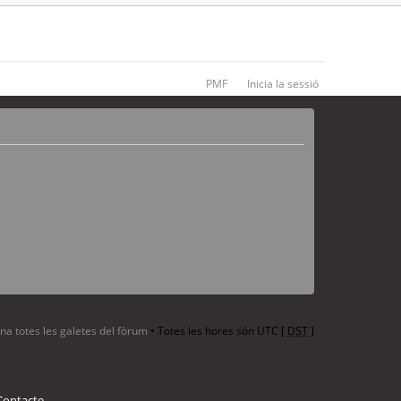
PMF
Inicia la sessió
ina totes les galetes del fòrum
• Totes les hores són UTC [
DST
]
Contacte