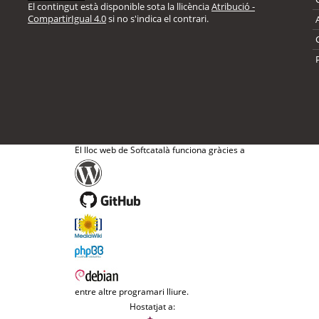
El contingut està disponible sota la llicència
Atribució -
CompartirIgual 4.0
si no s'indica el contrari.
El lloc web de Softcatalà funciona gràcies a
entre altre programari lliure.
Hostatjat a: