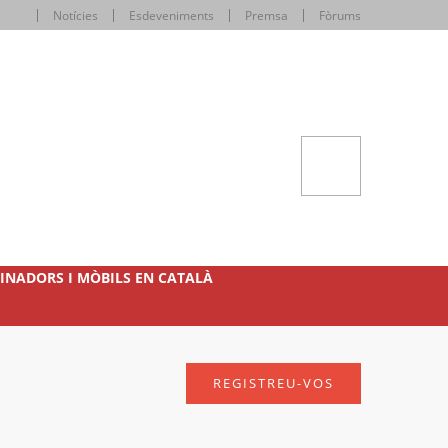
Notícies
Esdeveniments
Premsa
Fòrums
INADORS I MÒBILS EN CATALÀ
REGISTREU-VOS