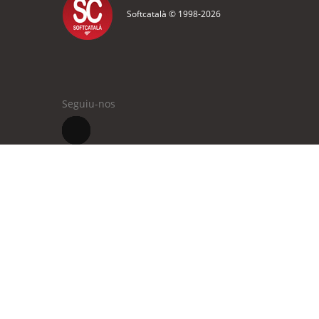
Softcatalà © 1998-
2026
Seguiu-nos