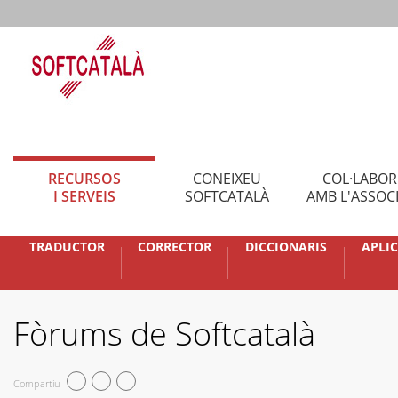
RECURSOS
CONEIXEU
COL·LABO
I SERVEIS
SOFTCATALÀ
AMB L'ASSOC
TRADUCTOR
CORRECTOR
DICCIONARIS
APLI
Fòrums de Softcatalà
Compartiu