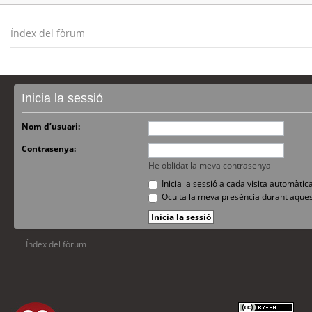
Índex del fòrum
Inicia la sessió
Nom d’usuari:
Contrasenya:
He oblidat la meva contrasenya
Inicia la sessió a cada visita automàti
Oculta la meva presència durant aques
Índex del fòrum