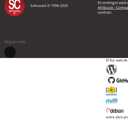
El contingut està d
Softcatalà © 1998-
2026
Atribució - Compar
contrari.
Seguiu-nos
El lloc web de
entre altre pr