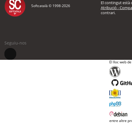
El contingut està d
Softcatalà © 1998-
2026
Atribució - Compar
contrari.
Seguiu-nos
El lloc web de
entre altre pr