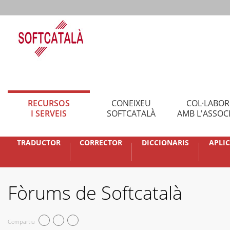
RECURSOS
CONEIXEU
COL·LABO
I SERVEIS
SOFTCATALÀ
AMB L'ASSOC
TRADUCTOR
CORRECTOR
DICCIONARIS
APLI
Fòrums de Softcatalà
Compartiu