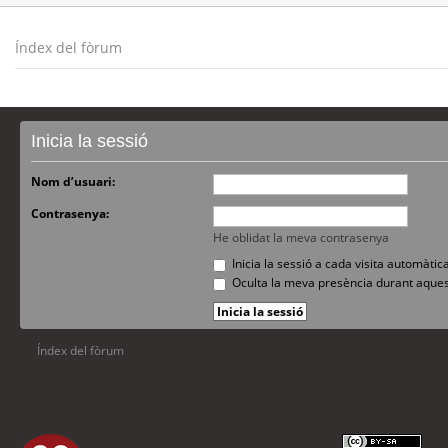
Índex del fòrum
Inicia la sessió
Nom d’usuari:
Contrasenya:
He oblidat la meva contrasenya
Inicia la sessió a cada visita automàti
Oculta la meva presència durant aques
Índex del fòrum