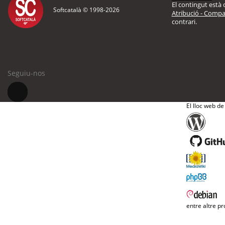
El contingut està d
Softcatalà © 1998-
2026
Atribució - Compar
contrari.
Seguiu-nos
El lloc web de
entre altre pr