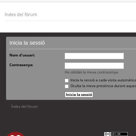
Índex del fòrum
Inicia la sessió
Nom d’usuari:
Contrasenya:
He oblidat la meva contrasenya
Inicia la sessió a cada visita automàti
Oculta la meva presència durant aques
Índex del fòrum