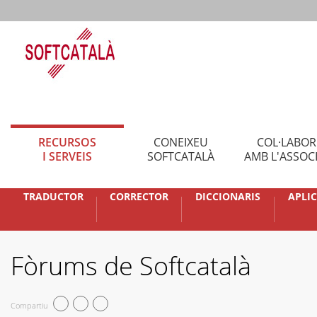
RECURSOS
CONEIXEU
COL·LABO
I SERVEIS
SOFTCATALÀ
AMB L'ASSOC
TRADUCTOR
CORRECTOR
DICCIONARIS
APLI
Fòrums de Softcatalà
Compartiu