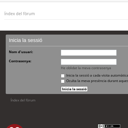
Índex del fòrum
Inicia la sessió
Nom d’usuari:
Contrasenya:
He oblidat la meva contrasenya
Inicia la sessió a cada visita automàti
Oculta la meva presència durant aques
Índex del fòrum