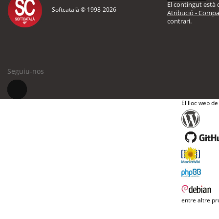
El contingut està d
Softcatalà © 1998-
2026
Atribució - Compar
contrari.
Seguiu-nos
El lloc web de
entre altre pr