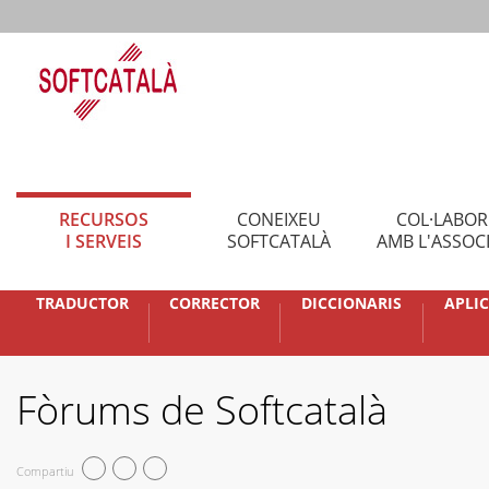
RECURSOS
CONEIXEU
COL·LABO
I SERVEIS
SOFTCATALÀ
AMB L'ASSOC
TRADUCTOR
CORRECTOR
DICCIONARIS
APLI
Fòrums de Softcatalà
Compartiu