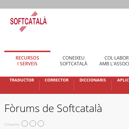
RECURSOS
CONEIXEU
COL·LABO
I SERVEIS
SOFTCATALÀ
AMB L'ASSOC
TRADUCTOR
CORRECTOR
DICCIONARIS
APLI
Fòrums de Softcatalà
Compartiu