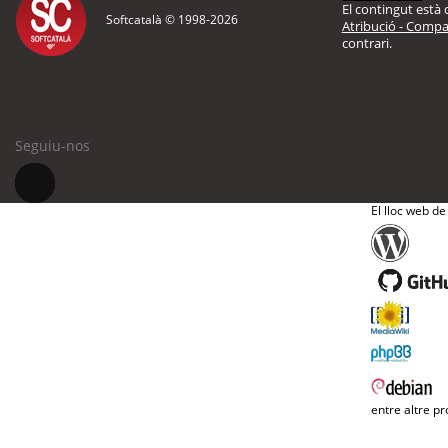
El contingut està d
Softcatalà © 1998-
2026
Atribució - Compar
contrari.
Seguiu-nos
El lloc web de
entre altre pr