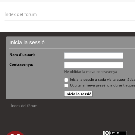
Índex del fòrum
Inicia la sessió
Nom d’usuari:
Contrasenya:
He oblidat la meva contrasenya
Inicia la sessió a cada visita automàti
Oculta la meva presència durant aques
Índex del fòrum