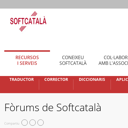
RECURSOS
CONEIXEU
COL·LABO
I SERVEIS
SOFTCATALÀ
AMB L'ASSOC
TRADUCTOR
CORRECTOR
DICCIONARIS
APLI
Fòrums de Softcatalà
Compartiu