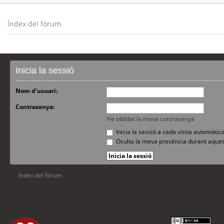
Índex del fòrum
Inicia la sessió
Nom d’usuari:
Contrasenya:
He oblidat la meva contrasenya
Inicia la sessió a cada visita automàti
Oculta la meva presència durant aques
Índex del fòrum