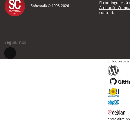
El contingut està d
Softcatalà © 1998-
2026
Atribució - Compar
contrari.
Seguiu-nos
El lloc web de
entre altre pr