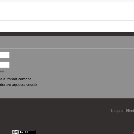
nya
sita automàticament
durant aquesta sessió
L’equip
•
Elim