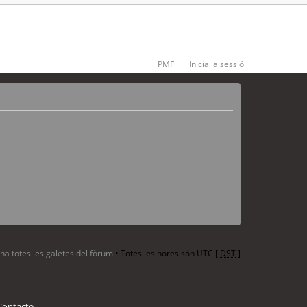
PMF
Inicia la sessió
ina totes les galetes del fòrum
• Totes les hores són UTC [
DST
]
Contacte