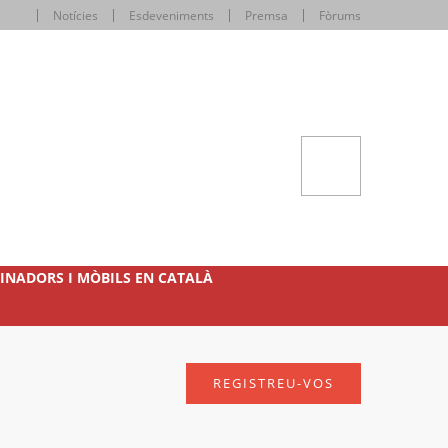
Notícies
Esdeveniments
Premsa
Fòrums
INADORS I MÒBILS EN CATALÀ
REGISTREU-VOS