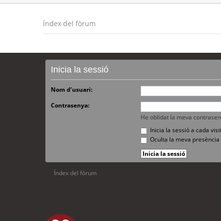
Índex del fòrum
Inicia la sessió
Nom d’usuari:
Contrasenya:
He oblidat la meva contrase
Inicia la sessió a cada vi
Oculta la meva presència 
Índex del fòrum