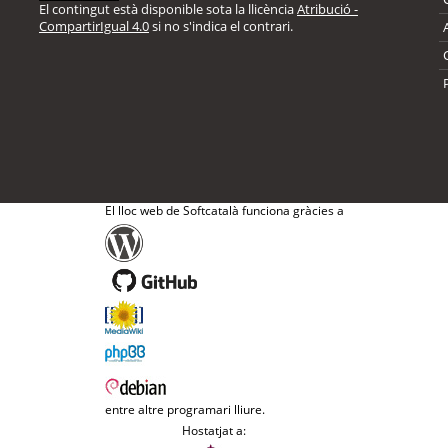
El contingut està disponible sota la llicència
Atribució -
CompartirIgual 4.0
si no s'indica el contrari.
El lloc web de Softcatalà funciona gràcies a
entre altre programari lliure.
Hostatjat a: