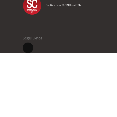
Softcatalà © 1998-
2026
Seguiu-nos