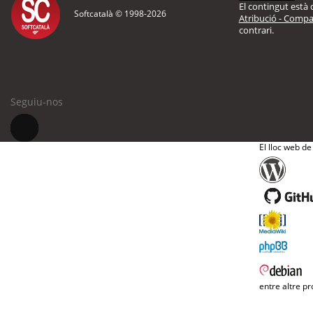
El contingut està d
Softcatalà © 1998-
2026
Atribució - Compar
contrari.
Seguiu-nos
El lloc web de
entre altre pr