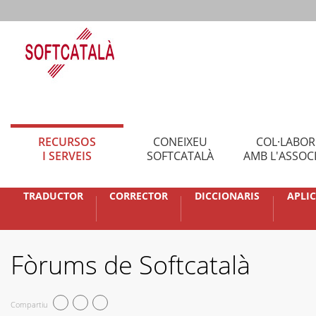
RECURSOS
CONEIXEU
COL·LABO
I SERVEIS
SOFTCATALÀ
AMB L'ASSOC
TRADUCTOR
CORRECTOR
DICCIONARIS
APLI
Fòrums de Softcatalà
Compartiu