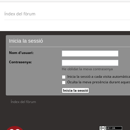
Índex del fòrum
Inicia la sessió
Nom d’usuari:
Contrasenya:
He oblidat la meva contrasenya
Inicia la sessió a cada visita automàti
Oculta la meva presència durant aques
Índex del fòrum