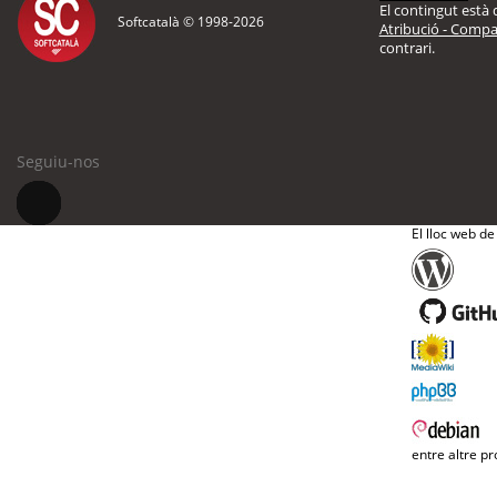
El contingut està d
Softcatalà © 1998-
2026
Atribució - Compar
contrari.
Seguiu-nos
El lloc web de
entre altre pr