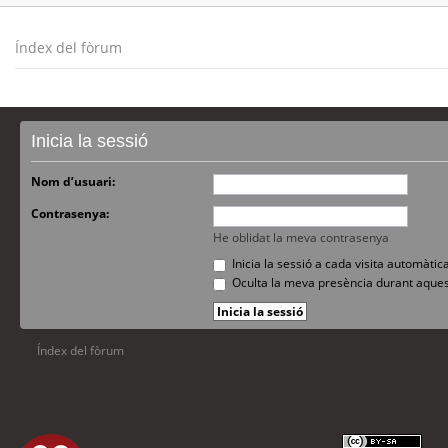
Índex del fòrum
Inicia la sessió
Nom d’usuari:
Contrasenya:
He oblidat la meva contrasenya
Inicia la sessió a cada visita automàti
Oculta la meva presència durant aques
Índex del fòrum