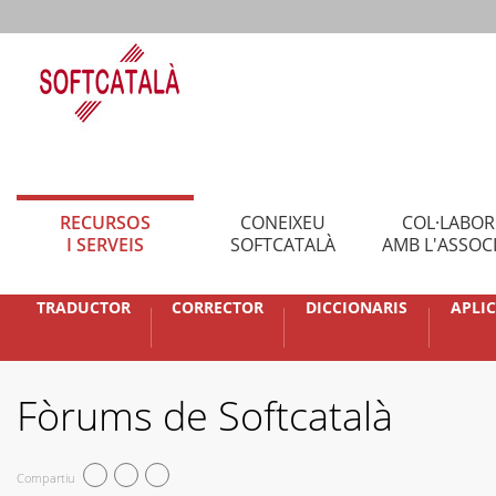
RECURSOS
CONEIXEU
COL·LABO
I SERVEIS
SOFTCATALÀ
AMB L'ASSOC
TRADUCTOR
CORRECTOR
DICCIONARIS
APLI
Fòrums de Softcatalà
Compartiu