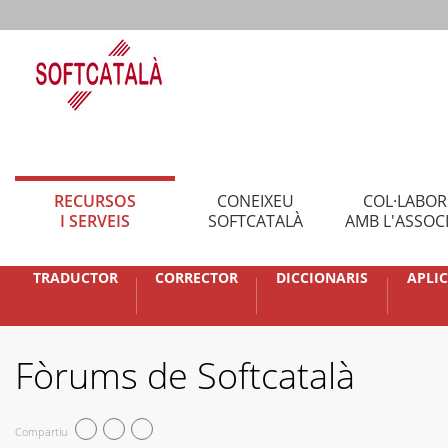
RECURSOS
CONEIXEU
COL·LABO
I SERVEIS
SOFTCATALÀ
AMB L'ASSOC
TRADUCTOR
CORRECTOR
DICCIONARIS
APLI
Fòrums de Softcatalà
Compartiu