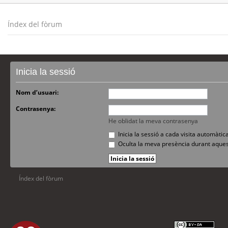
Índex del fòrum
Inicia la sessió
Nom d’usuari:
Contrasenya:
He oblidat la meva contrasenya
Inicia la sessió a cada visita automàti
Oculta la meva presència durant aques
Índex del fòrum