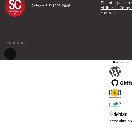
El contingut està d
Softcatalà © 1998-
2026
Atribució - Compar
contrari.
Seguiu-nos
El lloc web de
entre altre pr