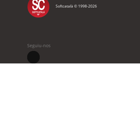
Softcatalà © 1998-
2026
Seguiu-nos