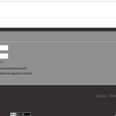
nya
sita automàticament
durant aquesta sessió
L’equip
•
Elim