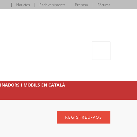
Notícies
Esdeveniments
Premsa
Fòrums
INADORS I MÒBILS EN CATALÀ
REGISTREU-VOS