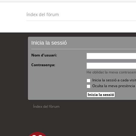
Índex del fòrum
Inicia la sessió
Nom d’usuari:
Contrasenya:
He oblidat la meva contrase
Inicia la sessió a cada vi
Oculta la meva presència 
Índex del fòrum