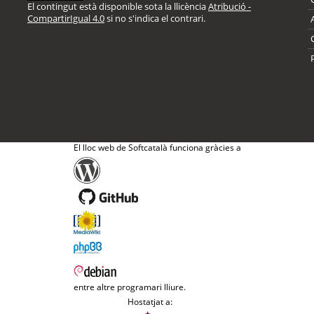
El contingut està disponible sota la llicència
Atribució -
CompartirIgual 4.0
si no s'indica el contrari.
El lloc web de Softcatalà funciona gràcies a
entre altre programari lliure.
Hostatjat a: