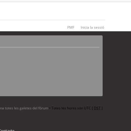
PMF
Inicia la sessió
ina totes les galetes del fòrum
• Totes les hores són UTC [
DST
]
Contacte