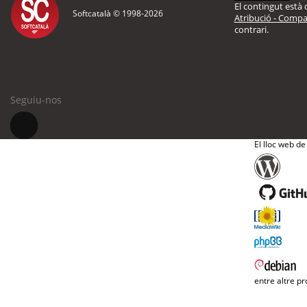
El contingut està d
Softcatalà © 1998-
2026
Atribució - Compar
contrari.
Seguiu-nos
El lloc web de
entre altre pr