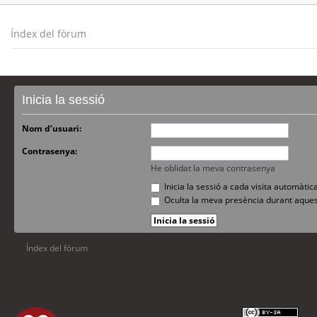
Índex del fòrum
Inicia la sessió
Nom d’usuari:
Contrasenya:
He oblidat la meva contrasenya
Inicia la sessió a cada visita automàti
Oculta la meva presència durant aques
Índex del fòrum