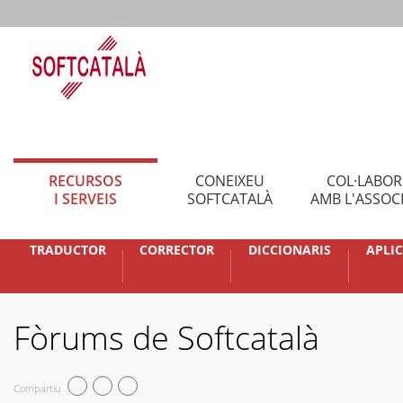
RECURSOS
CONEIXEU
COL·LABO
I SERVEIS
SOFTCATALÀ
AMB L'ASSOC
TRADUCTOR
CORRECTOR
DICCIONARIS
APLI
Fòrums de Softcatalà
Compartiu