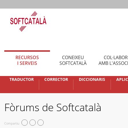
RECURSOS
CONEIXEU
COL·LABO
I SERVEIS
SOFTCATALÀ
AMB L'ASSOC
TRADUCTOR
CORRECTOR
DICCIONARIS
APLI
Fòrums de Softcatalà
Compartiu