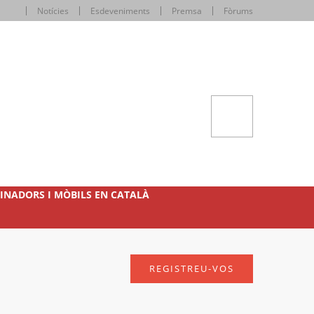
Notícies
Esdeveniments
Premsa
Fòrums
INADORS I MÒBILS EN CATALÀ
REGISTREU-VOS