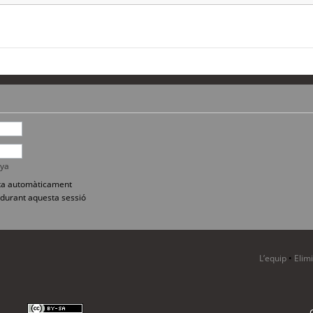
nya
sita automàticament
durant aquesta sessió
L’equip
•
Elim