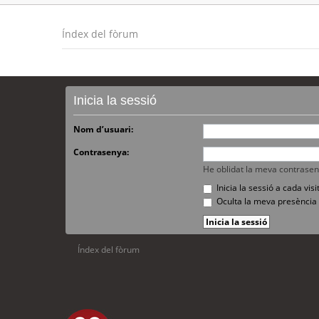
Índex del fòrum
Inicia la sessió
Nom d’usuari:
Contrasenya:
He oblidat la meva contrase
Inicia la sessió a cada vi
Oculta la meva presència 
Índex del fòrum