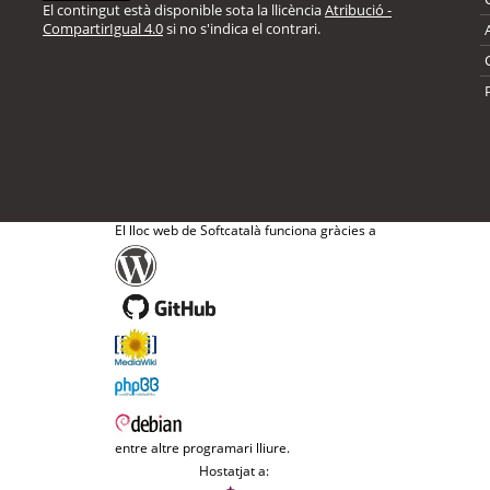
El contingut està disponible sota la llicència
Atribució -
CompartirIgual 4.0
si no s'indica el contrari.
El lloc web de Softcatalà funciona gràcies a
entre altre programari lliure.
Hostatjat a: