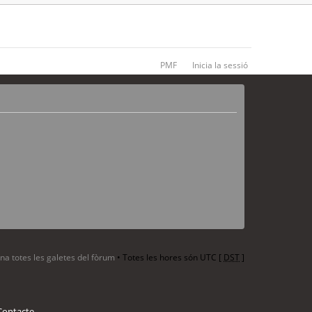
PMF
Inicia la sessió
ina totes les galetes del fòrum
• Totes les hores són UTC [
DST
]
Contacte