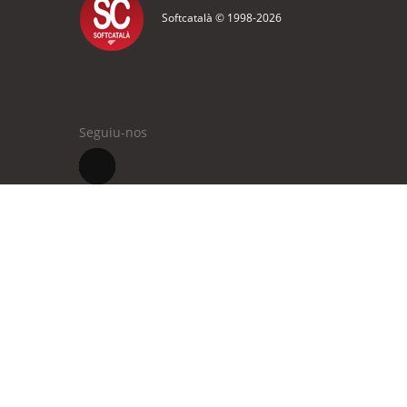
Softcatalà © 1998-
2026
Seguiu-nos