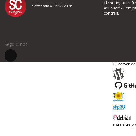
El contingut està d
Softcatalà © 1998-
2026
Atribució - Compar
contrari.
Seguiu-nos
El lloc web de
entre altre pr