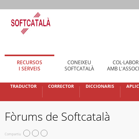
RECURSOS
CONEIXEU
COL·LABO
I SERVEIS
SOFTCATALÀ
AMB L'ASSOC
TRADUCTOR
CORRECTOR
DICCIONARIS
APLI
Fòrums de Softcatalà
Compartiu