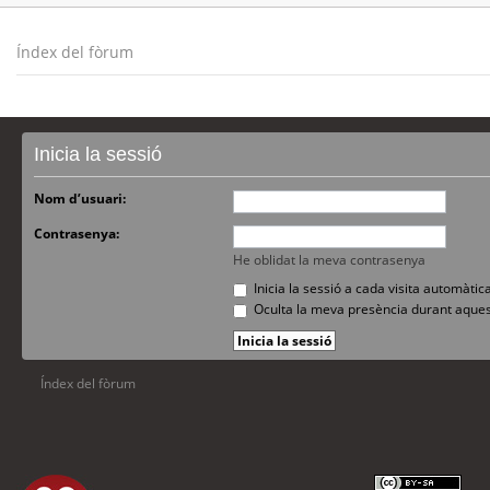
Índex del fòrum
Inicia la sessió
Nom d’usuari:
Contrasenya:
He oblidat la meva contrasenya
Inicia la sessió a cada visita automàti
Oculta la meva presència durant aques
Índex del fòrum