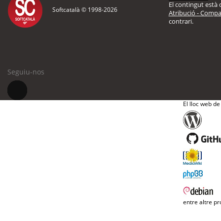
El contingut està d
Softcatalà © 1998-
2026
Atribució - Compar
contrari.
Seguiu-nos
El lloc web de
entre altre pr