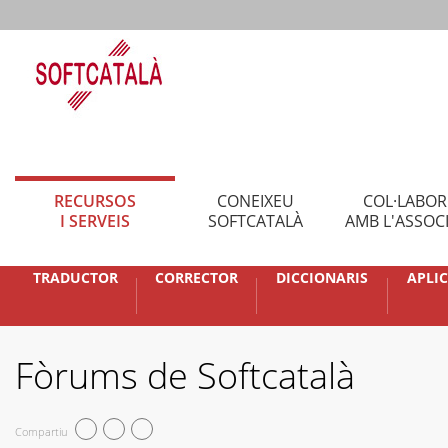
RECURSOS
CONEIXEU
COL·LABO
I SERVEIS
SOFTCATALÀ
AMB L'ASSOC
TRADUCTOR
CORRECTOR
DICCIONARIS
APLI
Fòrums de Softcatalà
Compartiu