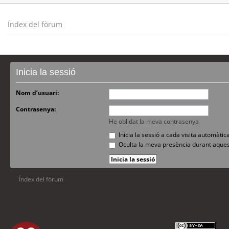
Índex del fòrum
Inicia la sessió
Nom d’usuari:
Contrasenya:
He oblidat la meva contrasenya
Inicia la sessió a cada visita automàti
Oculta la meva presència durant aques
Índex del fòrum