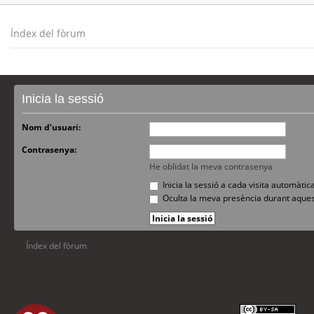
Índex del fòrum
Inicia la sessió
Nom d’usuari:
Contrasenya:
He oblidat la meva contrasenya
Inicia la sessió a cada visita automàti
Oculta la meva presència durant aques
Índex del fòrum