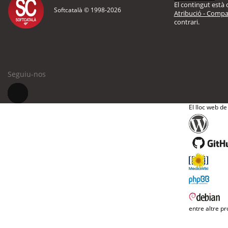
El contingut està d
Softcatalà © 1998-
2026
Atribució - Compar
contrari.
Seguiu-nos
El lloc web de
entre altre pr