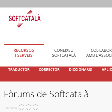
RECURSOS
CONEIXEU
COL·LABO
I SERVEIS
SOFTCATALÀ
AMB L'ASSOC
TRADUCTOR
CORRECTOR
DICCIONARIS
APLI
Fòrums de Softcatalà
Compartiu