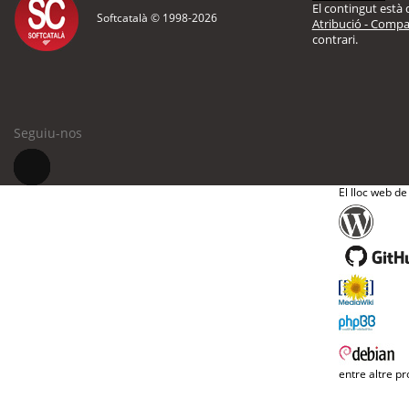
El contingut està d
Softcatalà © 1998-
2026
Atribució - Compar
contrari.
Seguiu-nos
El lloc web de
entre altre pr