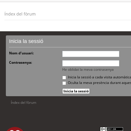
Índex del fòrum
Inicia la sessió
Nom d’usuari:
Contrasenya:
He oblidat la meva contrasenya
Inicia la sessió a cada visita automàti
Oculta la meva presència durant aques
Índex del fòrum