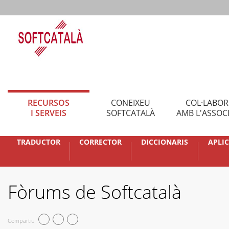
RECURSOS
CONEIXEU
COL·LABO
I SERVEIS
SOFTCATALÀ
AMB L'ASSOC
TRADUCTOR
CORRECTOR
DICCIONARIS
APLI
Fòrums de Softcatalà
Compartiu