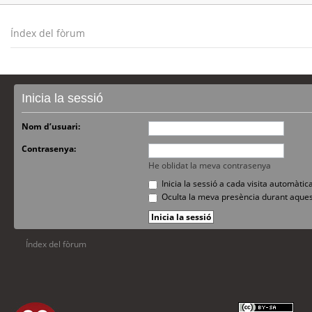
Índex del fòrum
Inicia la sessió
Nom d’usuari:
Contrasenya:
He oblidat la meva contrasenya
Inicia la sessió a cada visita automàti
Oculta la meva presència durant aques
Índex del fòrum