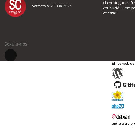
El contingut està d
Softcatalà © 1998-
2026
Atribució - Compar
contrari.
Seguiu-nos
El lloc web de
entre altre pr