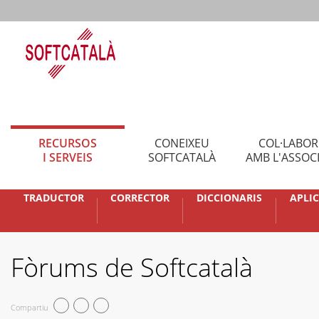
RECURSOS
CONEIXEU
COL·LABO
I SERVEIS
SOFTCATALÀ
AMB L'ASSOC
TRADUCTOR
CORRECTOR
DICCIONARIS
APLI
Fòrums de Softcatalà
Compartiu