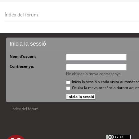
Índex del fòrum
Inicia la sessió
Nom d’usuari:
Contrasenya:
He oblidat la meva contrasenya
Inicia la sessió a cada visita automàti
Oculta la meva presència durant aques
Índex del fòrum