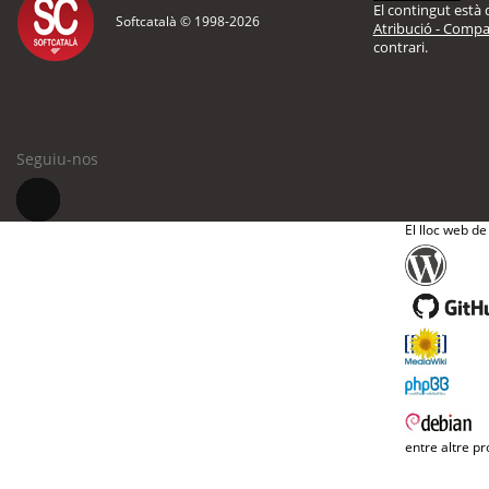
El contingut està d
Softcatalà © 1998-
2026
Atribució - Compar
contrari.
Seguiu-nos
El lloc web de
entre altre pr