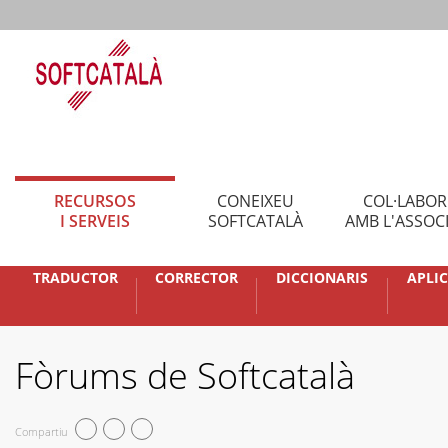
RECURSOS
CONEIXEU
COL·LABO
I SERVEIS
SOFTCATALÀ
AMB L'ASSOC
TRADUCTOR
CORRECTOR
DICCIONARIS
APLI
Fòrums de Softcatalà
Compartiu