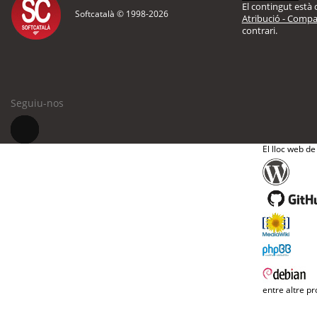
El contingut està d
Softcatalà © 1998-
2026
Atribució - Compar
contrari.
Seguiu-nos
El lloc web de
entre altre pr