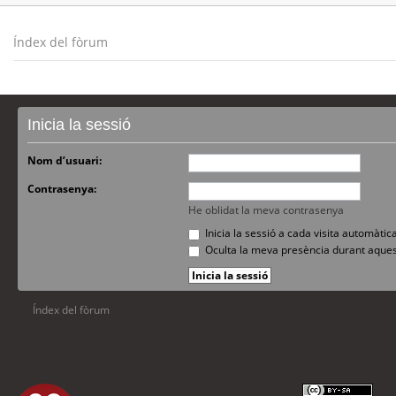
Índex del fòrum
Inicia la sessió
Nom d’usuari:
Contrasenya:
He oblidat la meva contrasenya
Inicia la sessió a cada visita automàti
Oculta la meva presència durant aques
Índex del fòrum