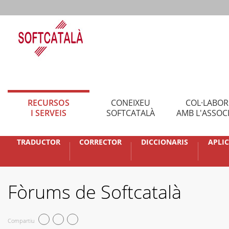
RECURSOS
CONEIXEU
COL·LABO
I SERVEIS
SOFTCATALÀ
AMB L'ASSOC
TRADUCTOR
CORRECTOR
DICCIONARIS
APLI
Fòrums de Softcatalà
Compartiu