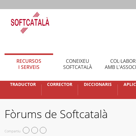
RECURSOS
CONEIXEU
COL·LABO
I SERVEIS
SOFTCATALÀ
AMB L'ASSOC
TRADUCTOR
CORRECTOR
DICCIONARIS
APLI
Fòrums de Softcatalà
Compartiu