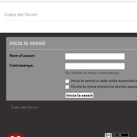
Índex del fòrum
Inicia la sessió
Nom d’usuari:
Contrasenya:
He oblidat la meva contrasenya
Inicia la sessió a cada visita automàti
Oculta la meva presència durant aques
Índex del fòrum