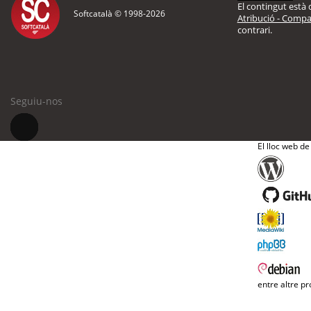
El contingut està d
Softcatalà © 1998-
2026
Atribució - Compar
contrari.
Seguiu-nos
El lloc web de
entre altre pr